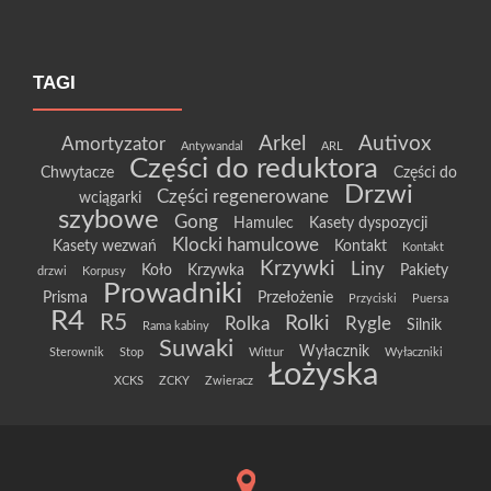
TAGI
Arkel
Autivox
Amortyzator
Antywandal
ARL
Części do reduktora
Chwytacze
Części do
Drzwi
Części regenerowane
wciągarki
szybowe
Gong
Hamulec
Kasety dyspozycji
Klocki hamulcowe
Kasety wezwań
Kontakt
Kontakt
Krzywki
Liny
Koło
Krzywka
Pakiety
drzwi
Korpusy
Prowadniki
Prisma
Przełożenie
Przyciski
Puersa
R4
R5
Rolki
Rolka
Rygle
Silnik
Rama kabiny
Suwaki
Wyłacznik
Sterownik
Stop
Wittur
Wyłaczniki
Łożyska
XCKS
ZCKY
Zwieracz