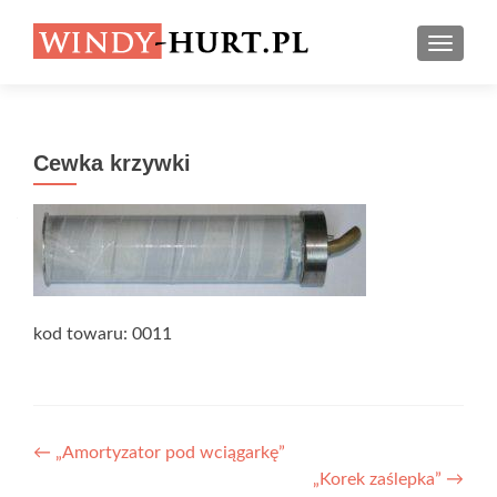
PRZEŁ
Cewka krzywki
kod towaru: 0011
Zobacz wpisy
←
„Amortyzator pod wciągarkę”
„Korek zaślepka”
→