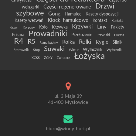
Chwytacze
Części do
Drzwi
Części regenerowane
wciągarki
szybowe
Gong
Hamulec
Kasety dyspozycji
Klocki hamulcowe
Kasety wezwań
Kontakt
Kontakt
Krzywki
Liny
Koło
Krzywka
Pakiety
drzwi
Korpusy
Prowadniki
Prisma
Przełożenie
Przyciski
Puersa
R4
R5
Rolki
Rolka
Rygle
Silnik
Rama kabiny
Suwaki
Wyłacznik
Sterownik
Stop
Wittur
Wyłaczniki
Łożyska
XCKS
ZCKY
Zwieracz
ul. 3 Maja 39
41-400 Mysłowice
biuro@windy-hurt.pl