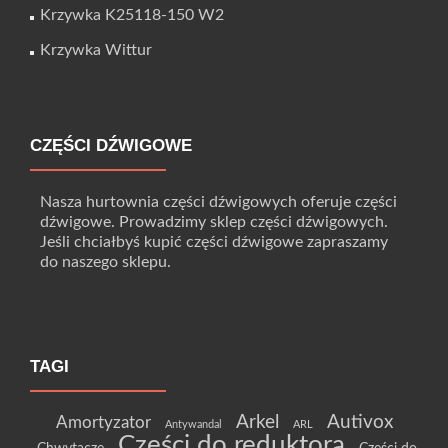
Krzywka K25118-150 W2
Krzywka Wittur
CZĘŚCI DŹWIGOWE
Nasza hurtownia części dźwigowych oferuje części
dźwigowe. Prowadzimy sklep części dźwigowych.
Jeśli chciałbyś kupić części dźwigowe zapraszamy
do naszego sklepu.
TAGI
Arkel
Autivox
Amortyzator
Antywandal
ARL
Części do reduktora