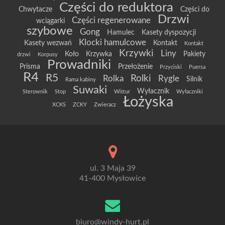
Części do reduktora
Chwytacze
Części do
Drzwi
Części regenerowane
wciągarki
szybowe
Gong
Hamulec
Kasety dyspozycji
Klocki hamulcowe
Kasety wezwań
Kontakt
Kontakt
Krzywki
Liny
Koło
Krzywka
Pakiety
drzwi
Korpusy
Prowadniki
Prisma
Przełożenie
Przyciski
Puersa
R4
R5
Rolki
Rolka
Rygle
Silnik
Rama kabiny
Suwaki
Wyłacznik
Sterownik
Stop
Wittur
Wyłaczniki
Łożyska
XCKS
ZCKY
Zwieracz
ul. 3 Maja 39
41-400 Mysłowice
biuro@windy-hurt.pl