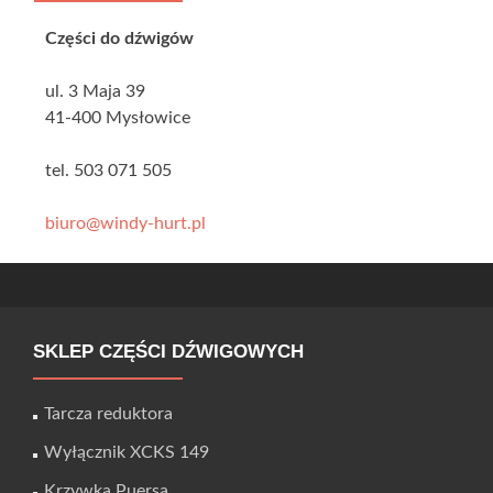
Części do dźwigów
ul. 3 Maja 39
41-400 Mysłowice
tel. 503 071 505
biuro@windy-hurt.pl
SKLEP CZĘŚCI DŹWIGOWYCH
Tarcza reduktora
Wyłącznik XCKS 149
Krzywka Puersa