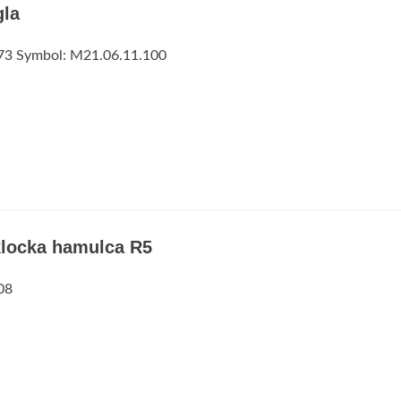
gla
73 Symbol: M21.06.11.100
klocka hamulca R5
08