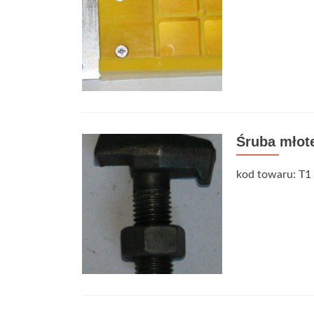
Śruba młot
kod towaru: T