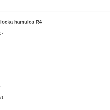
klocka hamulca R4
07
p
51