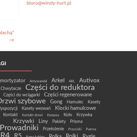
biuro@windy-hurt.pl
blachą”
→
AGI
Arkel
Autivox
mortyzator
Antywandal
ARL
Części do reduktora
Chwytacze
Części regenerowane
Części do wciągarki
Drzwi szybowe
Gong
Hamulec
Kasety
Klocki hamulcowe
yspozycji
Kasety wezwań
Kontakt
Koło
Krzywka
Kontakt drzwi
Korpusy
Krzywki
Liny
Pakiety
Prisma
Prowadniki
Przełożenie
Przyciski
Puersa
R4
R5
Rolki
Rolka
Rygle
Rama kabiny