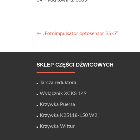
6V – kod towaru: 0603
Zobacz wpisy
←
„Fotoimpulsator optosensor BS-5”
SKLEP CZĘŚCI DŹWIGOWYCH
Tarcza reduktora
Wyłącznik XCKS 149
Krzywka Puersa
Krzywka K25118-150 W2
Krzywka Wittur