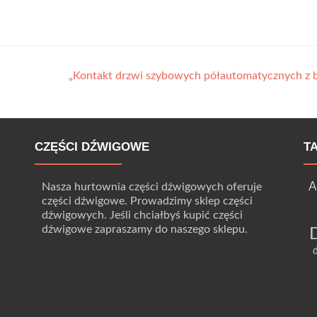
„Kontakt drzwi szybowych półautomatycznych z 
CZĘŚCI DŹWIGOWE
T
A
Nasza hurtownia części dźwigowych oferuje
części dźwigowe. Prowadzimy sklep części
dźwigowych. Jeśli chciałbyś kupić części
dźwigowe zapraszamy do naszego sklepu.
d