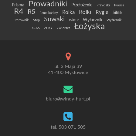
Prowadniki
Prisma
Przełożenie
Przyciski
Puersa
R4
R5
Rolki
Rolka
Rygle
Silnik
Rama kabiny
Suwaki
Wyłacznik
Sterownik
Stop
Wittur
Wyłaczniki
Łożyska
XCKS
ZCKY
Zwieracz
ul. 3 Maja 39
41-400 Mysłowice
biuro@windy-hurt.pl
tel. 503 071 505