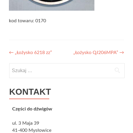
kod towaru: 0170
Zobacz wpisy
←
„Łożysko 6218 zz”
„Łożysko QJ206MPA”
→
Szukaj:
KONTAKT
Części do dźwigów
ul. 3 Maja 39
41-400 Mysłowice