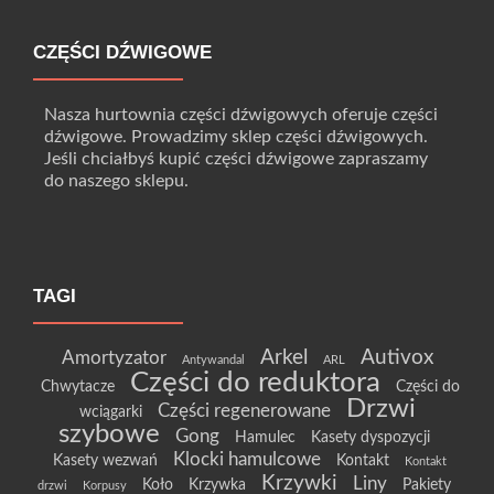
CZĘŚCI DŹWIGOWE
Nasza hurtownia części dźwigowych oferuje części
dźwigowe. Prowadzimy sklep części dźwigowych.
Jeśli chciałbyś kupić części dźwigowe zapraszamy
do naszego sklepu.
TAGI
Arkel
Autivox
Amortyzator
Antywandal
ARL
Części do reduktora
Chwytacze
Części do
Drzwi
Części regenerowane
wciągarki
szybowe
Gong
Hamulec
Kasety dyspozycji
Klocki hamulcowe
Kasety wezwań
Kontakt
Kontakt
Krzywki
Liny
Koło
Krzywka
Pakiety
drzwi
Korpusy