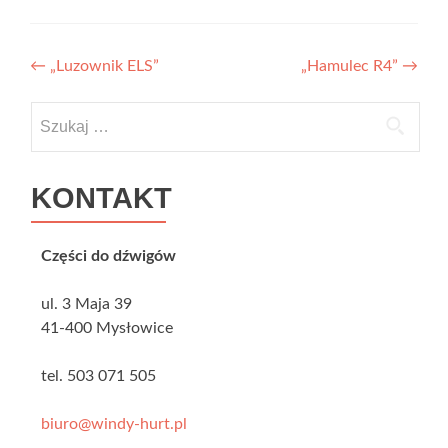
Zobacz wpisy
←
„Luzownik ELS”
„Hamulec R4”
→
Szukaj:
KONTAKT
Części do dźwigów
ul. 3 Maja 39
41-400 Mysłowice
tel. 503 071 505
biuro@windy-hurt.pl