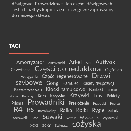
dźwigowe. Prowadzimy sklep części dźwigowych.
Jeśli chciałbyś kupić części dźwigowe zapraszamy
do naszego sklepu.
TAGI
Arkel
Autivox
Amortyzator
Antywandal
ARL
Części do reduktora
Chwytacze
Części do
Drzwi
Części regenerowane
wciągarki
szybowe
Gong
Hamulec
Kasety dyspozycji
Klocki hamulcowe
Kasety wezwań
Kontakt
Kontakt
Krzywki
Liny
Koło
Krzywka
Pakiety
drzwi
Korpusy
Prowadniki
Prisma
Przełożenie
Przyciski
Puersa
R4
R5
Rolki
Rolka
Rygle
Silnik
Rama kabiny
Suwaki
Wyłacznik
Sterownik
Stop
Wittur
Wyłaczniki
Łożyska
XCKS
ZCKY
Zwieracz