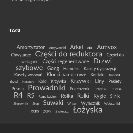
TAGI
Arkel
Autivox
Amortyzator
Antywandal
ARL
Części do reduktora
Chwytacze
Części do
Drzwi
Części regenerowane
wciągarki
szybowe
Gong
Hamulec
Kasety dyspozycji
Klocki hamulcowe
Kasety wezwań
Kontakt
Kontakt
Krzywki
Liny
Koło
Krzywka
Pakiety
drzwi
Korpusy
Prowadniki
Prisma
Przełożenie
Przyciski
Puersa
R4
R5
Rolki
Rolka
Rygle
Silnik
Rama kabiny
Suwaki
Wyłacznik
Sterownik
Stop
Wittur
Wyłaczniki
Łożyska
XCKS
ZCKY
Zwieracz