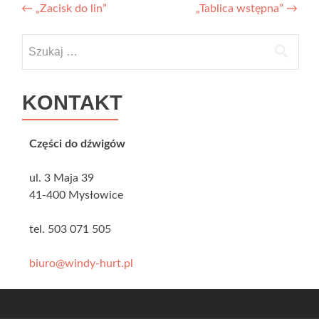
Zobacz wpisy
←
„Zacisk do lin”
„Tablica wstępna”
→
Szukaj:
KONTAKT
Części do dźwigów
ul. 3 Maja 39
41-400 Mysłowice
tel. 503 071 505
biuro@windy-hurt.pl