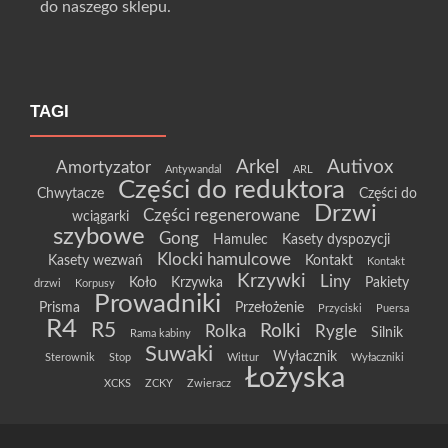
do naszego sklepu.
TAGI
Arkel
Autivox
Amortyzator
Antywandal
ARL
Części do reduktora
Chwytacze
Części do
Drzwi
Części regenerowane
wciągarki
szybowe
Gong
Hamulec
Kasety dyspozycji
Klocki hamulcowe
Kasety wezwań
Kontakt
Kontakt
Krzywki
Liny
Koło
Krzywka
Pakiety
drzwi
Korpusy
Prowadniki
Prisma
Przełożenie
Przyciski
Puersa
R4
R5
Rolki
Rolka
Rygle
Silnik
Rama kabiny
Suwaki
Wyłacznik
Sterownik
Stop
Wittur
Wyłaczniki
Łożyska
XCKS
ZCKY
Zwieracz